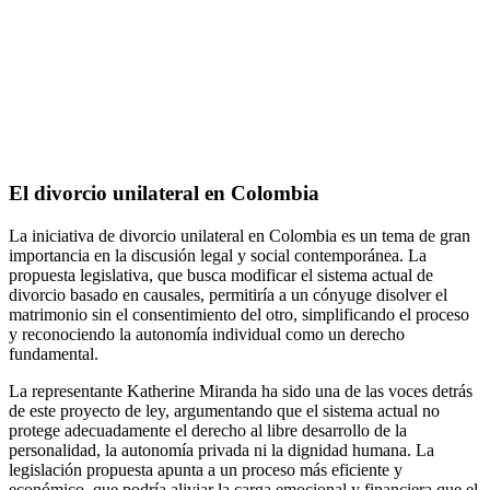
Abandono de hogar por infidelidad
Abandono de hogar divorcio
Separación de Hecho
Requisitos para el Divorcio Notarial
Causales de divorcio
El divorcio unilateral en Colombia
La iniciativa de divorcio unilateral en Colombia es un tema de gran
importancia en la discusión legal y social contemporánea. La
propuesta legislativa, que busca modificar el sistema actual de
divorcio basado en causales, permitiría a un cónyuge disolver el
matrimonio sin el consentimiento del otro, simplificando el proceso
y reconociendo la autonomía individual como un derecho
fundamental.
La representante Katherine Miranda ha sido una de las voces detrás
de este proyecto de ley, argumentando que el sistema actual no
protege adecuadamente el derecho al libre desarrollo de la
personalidad, la autonomía privada ni la dignidad humana. La
legislación propuesta apunta a un proceso más eficiente y
económico, que podría aliviar la carga emocional y financiera que el