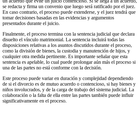
un acuerdo que evite un juicio contencioso. Si se llega a un acuerdo,
se redacta y firma un convenio que luego será ratificado por el juez.
En caso contrario, el proceso puede extenderse, y el juez tendrá que
tomar decisiones basadas en las evidencias y argumentos
presentados durante el juicio.
Finalmente, el proceso termina con la sentencia judicial que declara
disuelto el vínculo matrimonial. La sentencia incluirá todas las
disposiciones relativas a los asuntos discutidos durante el proceso,
como la división de bienes, la custodia y manutención de hijos, y
cualquier otra medida pertinente. Es importante señalar que esta
sentencia es apelable, lo cual puede prolongar aún más el proceso si
una de las partes no está conforme con la decisión.
Este proceso puede variar en duración y complejidad dependiendo
de si el divorcio es de mutuo acuerdo o contencioso, si hay bienes y
niños involucrados, y de la carga de trabajo del sistema judicial. La
colaboración o la falta de ella entre las partes también puede influir
significativamente en el proceso.
Separación de Bienes: Guía Completa para Parejas
Separación de Bienes con Hijos
Papeles de Divorcio